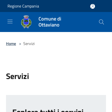
Salta al contenuto principale
Regione Campania
Comune di
Ottaviano
Home
>
Servizi
Servizi
Esplora tutti i servizi