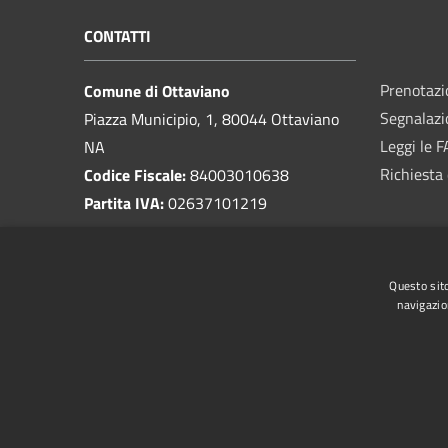
CONTATTI
Prenotaz
Comune di Ottaviano
Segnalazi
Piazza Municipio, 1, 80044 Ottaviano
Leggi le 
NA
Richiesta 
Codice Fiscale:
84003010638
Partita IVA:
02637101219
PEC:
protocollo.ottaviano@pec.it
Questo sito
Centralino Unico:
081 8280211
navigazio
RSS
Accessibilità
Privacy
Cookie
Mappa de