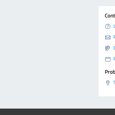
Cont
Prob