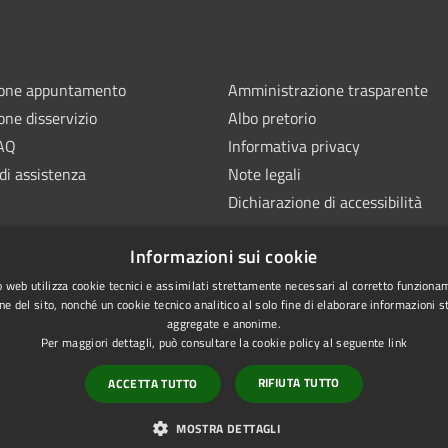
ione appuntamento
Amministrazione trasparente
one disservizio
Albo pretorio
FAQ
Informativa privacy
di assistenza
Note legali
Dichiarazione di accessibilità
Informazioni sui cookie
 web utilizza cookie tecnici e assimilati strettamente necessari al corretto funziona
ne del sito, nonché un cookie tecnico analitico al solo fine di elaborare informazioni st
aggregate e anonime.
Per maggiori dettagli, può consultare la cookie policy al seguente
link
RIFIUTA TUTTO
ACCETTA TUTTO
l sito
Copyright © 2026 • Comune di 
MOSTRA DETTAGLI