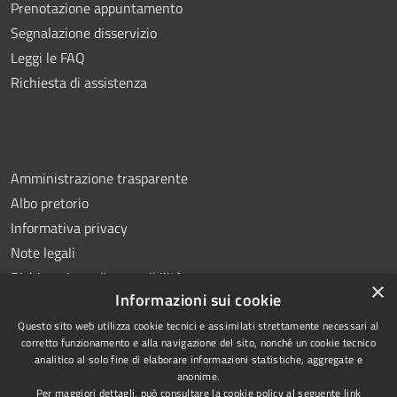
Prenotazione appuntamento
Segnalazione disservizio
Leggi le FAQ
Richiesta di assistenza
Amministrazione trasparente
Albo pretorio
Informativa privacy
Note legali
Dichiarazione di accessibilità
×
Informazioni sui cookie
Questo sito web utilizza cookie tecnici e assimilati strettamente necessari al
corretto funzionamento e alla navigazione del sito, nonché un cookie tecnico
analitico al solo fine di elaborare informazioni statistiche, aggregate e
RSS
Copyright © 2026 • Comune di
anonime.
Accessibilità
Ottaviano • Powered by
Per maggiori dettagli, può consultare la cookie policy al seguente
link