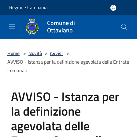
Salta al contenuto principale
Regione Campania
Comune di
Ottaviano
Home
>
Novità
>
Avvisi
>
AVVISO - Istanza per la definizione agevolata delle Entrate
Comunali
AVVISO - Istanza per
la definizione
agevolata delle