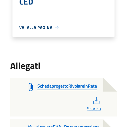
CED
VAI ALLA PAGINA
Allegati
SchedaprogettoRivolareinRete
PDF
Scarica
circolareRVA_Rprogrammazione