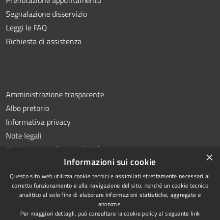
Segnalazione disservizio
Leggi le FAQ
Richiesta di assistenza
Amministrazione trasparente
Albo pretorio
Informativa privacy
Note legali
Dichiarazione di accessibilità
×
Informazioni sui cookie
Questo sito web utilizza cookie tecnici e assimilati strettamente necessari al
corretto funzionamento e alla navigazione del sito, nonché un cookie tecnico
analitico al solo fine di elaborare informazioni statistiche, aggregate e
RSS
Copyright © 2026 • Comune di
anonime.
Accessibilità
Ottaviano • Powered by
Per maggiori dettagli, può consultare la cookie policy al seguente
link