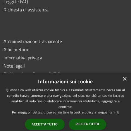
Leggi le FAQ
Richiesta di assistenza
Amministrazione trasparente
Albo pretorio
Informativa privacy
Note legali
Dichiarazione di accessibilità
×
Informazioni sui cookie
Questo sito web utilizza cookie tecnici e assimilati strettamente necessari al
corretto funzionamento e alla navigazione del sito, nonché un cookie tecnico
analitico al solo fine di elaborare informazioni statistiche, aggregate e
RSS
Copyright © 2026 • Comune di
anonime.
Accessibilità
Ottaviano • Powered by
Per maggiori dettagli, può consultare la cookie policy al seguente
link
Privacy
Municipium
Accesso
•
RIFIUTA TUTTO
ACCETTA TUTTO
Cookie
redazione