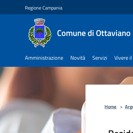
Salta al contenuto principale
Regione Campania
Comune di Ottaviano
Amministrazione
Novità
Servizi
Vivere 
Home
>
Arg