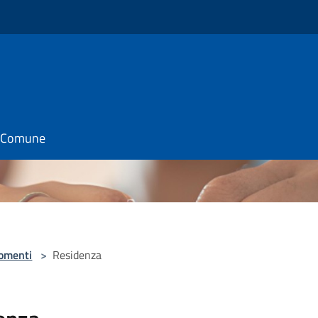
il Comune
omenti
>
Residenza