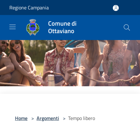
Salta al contenuto principale
Regione Campania
Comune di
Ottaviano
Home
>
Argomenti
>
Tempo libero