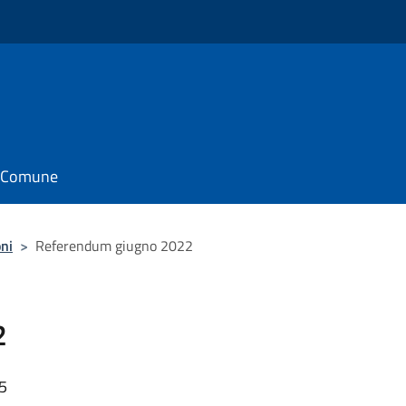
il Comune
oni
>
Referendum giugno 2022
2
25