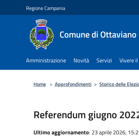
Salta al contenuto principale
Regione Campania
Comune di Ottaviano
Amministrazione
Novità
Servizi
Vivere 
Home
>
Approfondimenti
>
Storico delle Elezi
Referendum giugno 202
Ultimo aggiornamento
: 23 aprile 2026, 15: